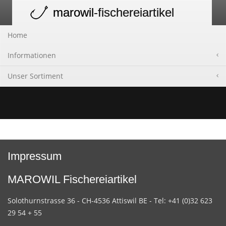
marowil
-fischereiartikel
Toggle
navigation
Home
Informationen
Unser Sortiment
Impressum
MAROWIL Fischereiartikel
Solothurnstrasse 36 - CH-4536 Attiswil BE - Tel: +41 (0)32 623
29 54 + 55