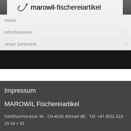
marowil
-fischereiartikel
Toggle
navigation
Home
Informationen
Unser Sortiment
Impressum
MAROWIL Fischereiartikel
Solothurnstrasse 36 - CH-4536 Attiswil BE - Tel: +41 (0)32 623
29 54 + 55