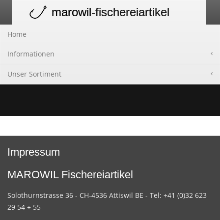
marowil
-fischereiartikel
Toggle
navigation
Home
Informationen
Unser Sortiment
Impressum
MAROWIL Fischereiartikel
Solothurnstrasse 36 - CH-4536 Attiswil BE - Tel: +41 (0)32 623
29 54 + 55