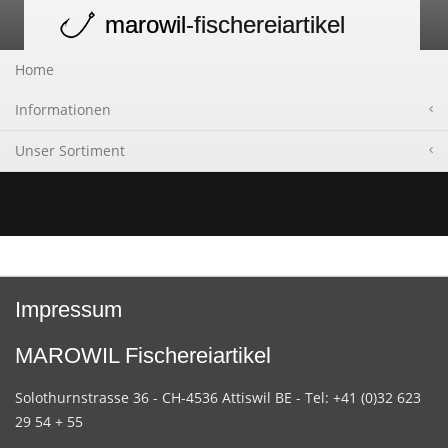
marowil
-fischereiartikel
Toggle
navigation
Home
Informationen
Unser Sortiment
Impressum
MAROWIL Fischereiartikel
Solothurnstrasse 36 - CH-4536 Attiswil BE - Tel: +41 (0)32 623
29 54 + 55