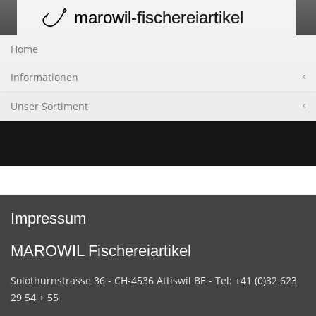
marowil
-fischereiartikel
Toggle
navigation
Home
Informationen
Unser Sortiment
Impressum
MAROWIL Fischereiartikel
Solothurnstrasse 36 - CH-4536 Attiswil BE - Tel: +41 (0)32 623
29 54 + 55