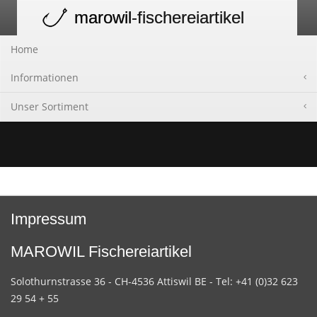
marowil
-fischereiartikel
Toggle
navigation
Home
Informationen
Unser Sortiment
Impressum
MAROWIL Fischereiartikel
Solothurnstrasse 36 - CH-4536 Attiswil BE - Tel: +41 (0)32 623
29 54 + 55