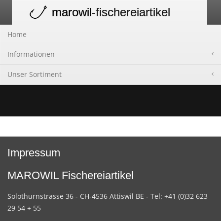
marowil
-fischereiartikel
Toggle
navigation
Home
Informationen
Unser Sortiment
Impressum
MAROWIL Fischereiartikel
Solothurnstrasse 36 - CH-4536 Attiswil BE - Tel: +41 (0)32 623
29 54 + 55