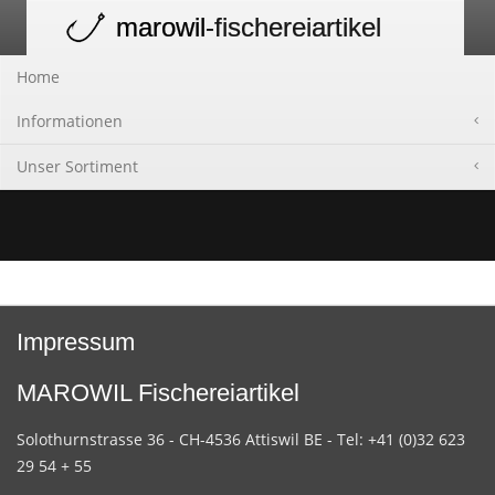
marowil
-fischereiartikel
Toggle
navigation
Home
Informationen
Unser Sortiment
Impressum
MAROWIL Fischereiartikel
Solothurnstrasse 36 - CH-4536 Attiswil BE - Tel: +41 (0)32 623
29 54 + 55