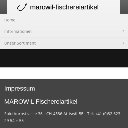
marowil
-fischereiartikel
Toggle
navigation
Home
Informationen
Unser Sortiment
Impressum
MAROWIL Fischereiartikel
Solothurnstrasse 36 - CH-4536 Attiswil BE - Tel: +41 (0)32 623
29 54 + 55