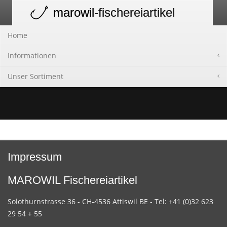
marowil
-fischereiartikel
Toggle
navigation
Home
Informationen
Unser Sortiment
Impressum
MAROWIL Fischereiartikel
Solothurnstrasse 36 - CH-4536 Attiswil BE - Tel: +41 (0)32 623
29 54 + 55