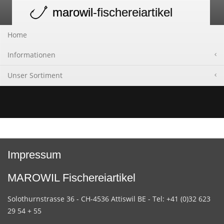
marowil
-fischereiartikel
Toggle
navigation
Home
Informationen
Unser Sortiment
Impressum
MAROWIL Fischereiartikel
Solothurnstrasse 36 - CH-4536 Attiswil BE - Tel: +41 (0)32 623
29 54 + 55