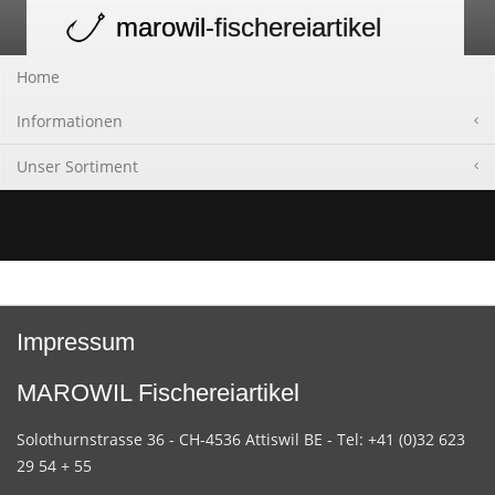
marowil
-fischereiartikel
Toggle
navigation
Home
Informationen
Unser Sortiment
Impressum
MAROWIL Fischereiartikel
Solothurnstrasse 36 - CH-4536 Attiswil BE - Tel: +41 (0)32 623
29 54 + 55