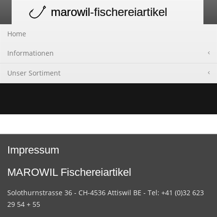
marowil
-fischereiartikel
Toggle
navigation
Home
Informationen
Unser Sortiment
Impressum
MAROWIL Fischereiartikel
Solothurnstrasse 36 - CH-4536 Attiswil BE - Tel: +41 (0)32 623
29 54 + 55