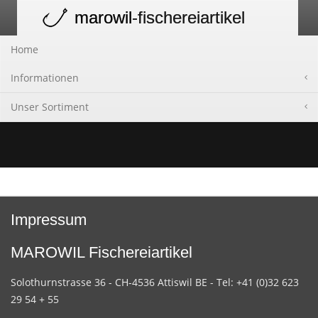
marowil
-fischereiartikel
Toggle
navigation
Home
Informationen
Unser Sortiment
Impressum
MAROWIL Fischereiartikel
Solothurnstrasse 36 - CH-4536 Attiswil BE - Tel: +41 (0)32 623
29 54 + 55