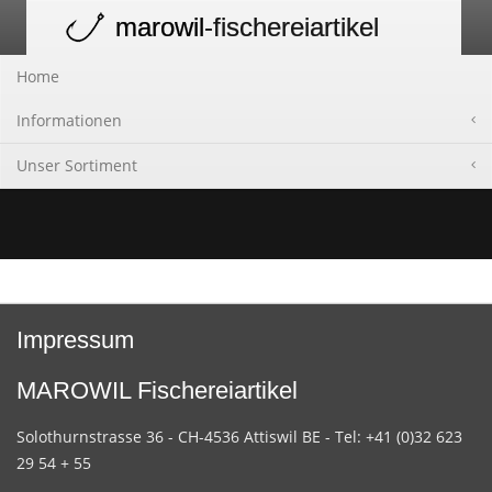
marowil
-fischereiartikel
Toggle
navigation
Home
Informationen
Unser Sortiment
Impressum
MAROWIL Fischereiartikel
Solothurnstrasse 36 - CH-4536 Attiswil BE - Tel: +41 (0)32 623
29 54 + 55