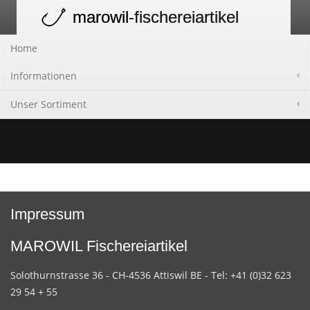
marowil
-fischereiartikel
Toggle
navigation
Home
Informationen
Unser Sortiment
Impressum
MAROWIL Fischereiartikel
Solothurnstrasse 36 - CH-4536 Attiswil BE - Tel: +41 (0)32 623
29 54 + 55