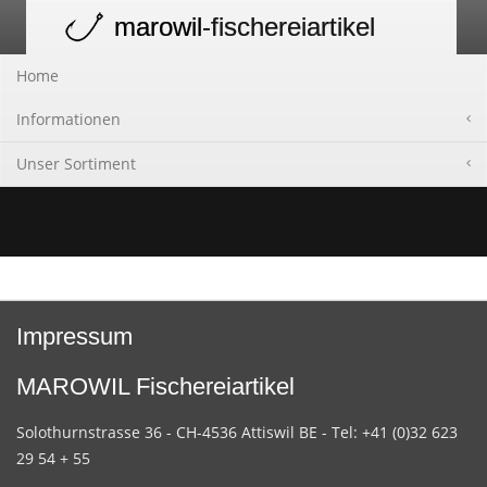
marowil
-fischereiartikel
Toggle
navigation
Home
Informationen
Unser Sortiment
Impressum
MAROWIL Fischereiartikel
Solothurnstrasse 36 - CH-4536 Attiswil BE - Tel: +41 (0)32 623
29 54 + 55