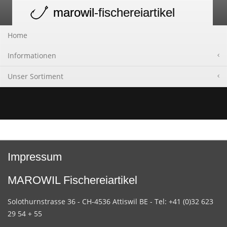
marowil
-fischereiartikel
Toggle
navigation
Home
Informationen
Unser Sortiment
Impressum
MAROWIL Fischereiartikel
Solothurnstrasse 36 - CH-4536 Attiswil BE - Tel: +41 (0)32 623
29 54 + 55