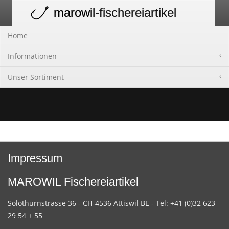
marowil
-fischereiartikel
Toggle
navigation
Home
Informationen
Unser Sortiment
Impressum
MAROWIL Fischereiartikel
Solothurnstrasse 36 - CH-4536 Attiswil BE - Tel: +41 (0)32 623
29 54 + 55