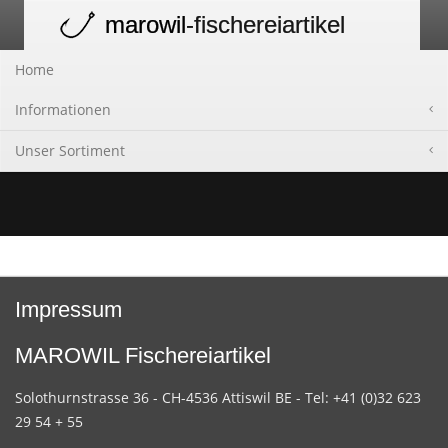
marowil
-fischereiartikel
Toggle
navigation
Home
Informationen
Unser Sortiment
Impressum
MAROWIL Fischereiartikel
Solothurnstrasse 36 - CH-4536 Attiswil BE - Tel: +41 (0)32 623
29 54 + 55