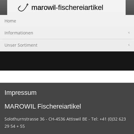
marowil
-fischereiartikel
Toggle
navigation
Home
Informationen
Unser Sortiment
Impressum
MAROWIL Fischereiartikel
Solothurnstrasse 36 - CH-4536 Attiswil BE - Tel: +41 (0)32 623
29 54 + 55