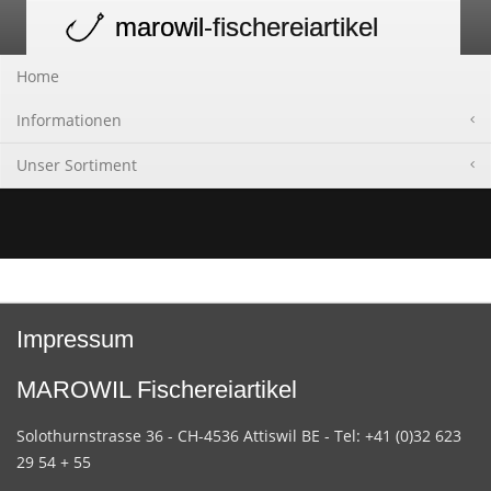
marowil
-fischereiartikel
Toggle
navigation
Home
Informationen
Unser Sortiment
Impressum
MAROWIL Fischereiartikel
Solothurnstrasse 36 - CH-4536 Attiswil BE - Tel: +41 (0)32 623
29 54 + 55