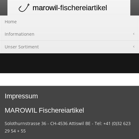
marowil
-fischereiartikel
Toggle
navigation
Home
Informationen
Unser Sortiment
Impressum
MAROWIL Fischereiartikel
Solothurnstrasse 36 - CH-4536 Attiswil BE - Tel: +41 (0)32 623
29 54 + 55