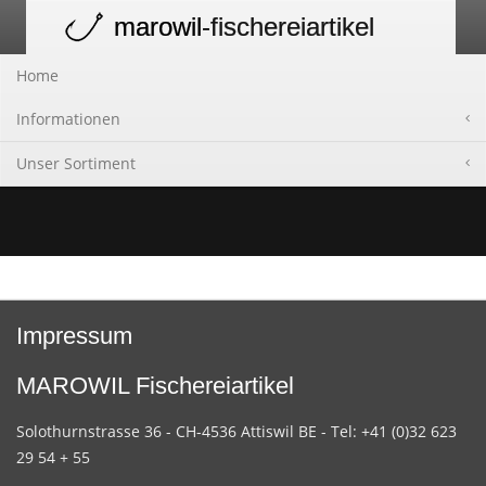
marowil
-fischereiartikel
Toggle
navigation
Home
Informationen
Unser Sortiment
Impressum
MAROWIL Fischereiartikel
Solothurnstrasse 36 - CH-4536 Attiswil BE - Tel: +41 (0)32 623
29 54 + 55