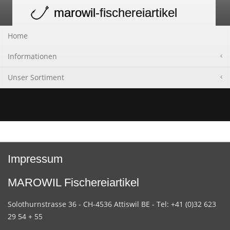
marowil
-fischereiartikel
Toggle
navigation
Home
Informationen
Unser Sortiment
Impressum
MAROWIL Fischereiartikel
Solothurnstrasse 36 - CH-4536 Attiswil BE - Tel: +41 (0)32 623
29 54 + 55