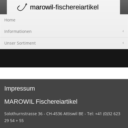
marowil
-fischereiartikel
Toggle
navigation
Home
Informationen
Unser Sortiment
Impressum
MAROWIL Fischereiartikel
Solothurnstrasse 36 - CH-4536 Attiswil BE - Tel: +41 (0)32 623
29 54 + 55