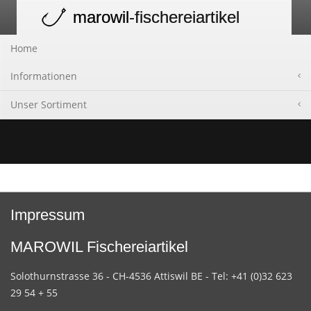
marowil
-fischereiartikel
Toggle
navigation
Home
Informationen
Unser Sortiment
Impressum
MAROWIL Fischereiartikel
Solothurnstrasse 36 - CH-4536 Attiswil BE - Tel: +41 (0)32 623
29 54 + 55