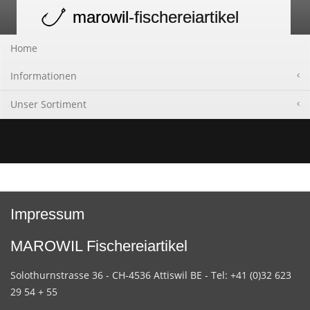
marowil
-fischereiartikel
Toggle
navigation
Home
Informationen
Unser Sortiment
Impressum
MAROWIL Fischereiartikel
Solothurnstrasse 36 - CH-4536 Attiswil BE - Tel: +41 (0)32 623
29 54 + 55