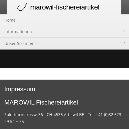
marowil
-fischereiartikel
Toggle
navigation
Home
Informationen
Unser Sortiment
Impressum
MAROWIL Fischereiartikel
Solothurnstrasse 36 - CH-4536 Attiswil BE - Tel: +41 (0)32 623
29 54 + 55