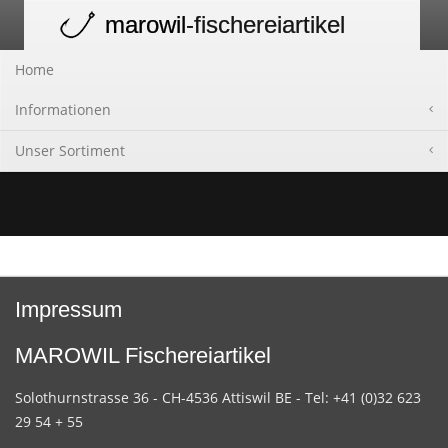
marowil
-fischereiartikel
Toggle
navigation
Home
Informationen
Unser Sortiment
Impressum
MAROWIL Fischereiartikel
Solothurnstrasse 36 - CH-4536 Attiswil BE - Tel: +41 (0)32 623
29 54 + 55