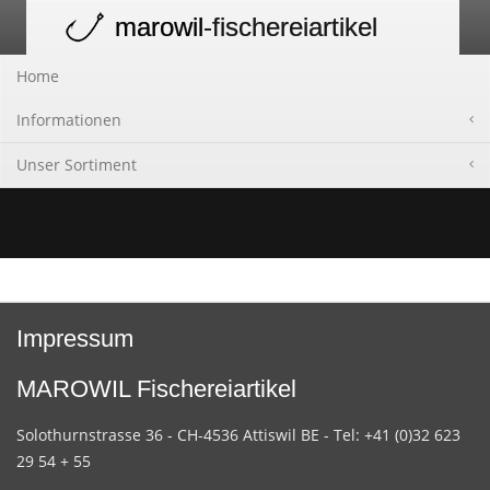
marowil
-fischereiartikel
Toggle
navigation
Home
Informationen
Unser Sortiment
Impressum
MAROWIL Fischereiartikel
Solothurnstrasse 36 - CH-4536 Attiswil BE - Tel: +41 (0)32 623
29 54 + 55