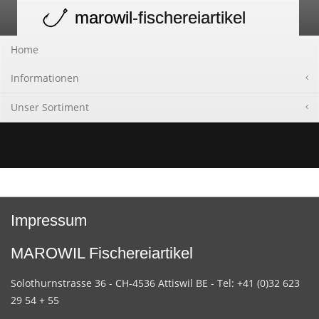
marowil
-fischereiartikel
Toggle
navigation
Home
Informationen
Unser Sortiment
Impressum
MAROWIL Fischereiartikel
Solothurnstrasse 36 - CH-4536 Attiswil BE - Tel: +41 (0)32 623
29 54 + 55