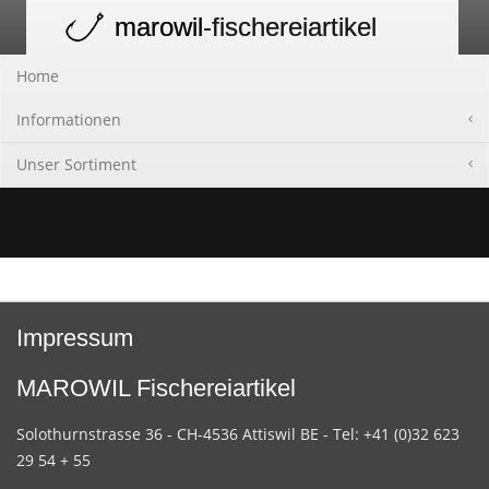
marowil
-fischereiartikel
Toggle
navigation
Home
Informationen
Unser Sortiment
Impressum
MAROWIL Fischereiartikel
Solothurnstrasse 36 - CH-4536 Attiswil BE - Tel: +41 (0)32 623
29 54 + 55