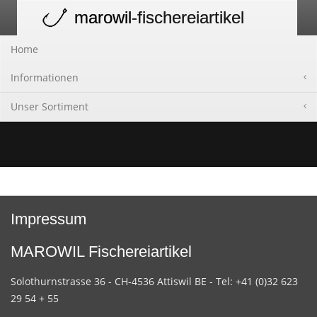
marowil
-fischereiartikel
Toggle
navigation
Home
Informationen
Unser Sortiment
Impressum
MAROWIL Fischereiartikel
Solothurnstrasse 36 - CH-4536 Attiswil BE - Tel: +41 (0)32 623
29 54 + 55