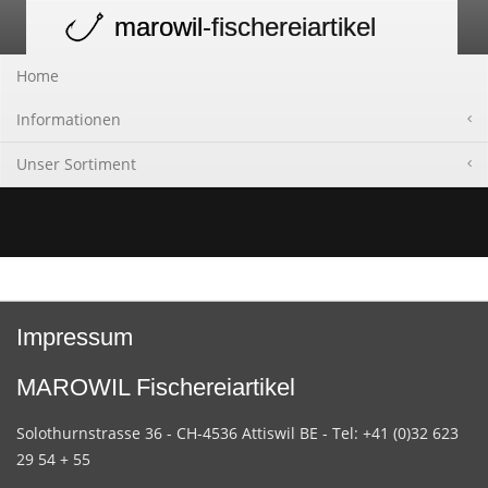
marowil
-fischereiartikel
Toggle
navigation
Home
Informationen
Unser Sortiment
Impressum
MAROWIL Fischereiartikel
Solothurnstrasse 36 - CH-4536 Attiswil BE - Tel: +41 (0)32 623
29 54 + 55