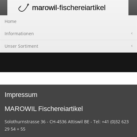
marowil
-fischereiartikel
Toggle
navigation
Home
Informationen
Unser Sortiment
Impressum
MAROWIL Fischereiartikel
Solothurnstrasse 36 - CH-4536 Attiswil BE - Tel: +41 (0)32 623
29 54 + 55