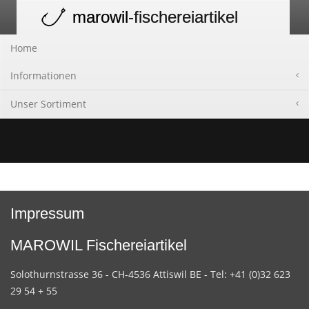
marowil
-fischereiartikel
Toggle
navigation
Home
Informationen
Unser Sortiment
Impressum
MAROWIL Fischereiartikel
Solothurnstrasse 36 - CH-4536 Attiswil BE - Tel: +41 (0)32 623
29 54 + 55