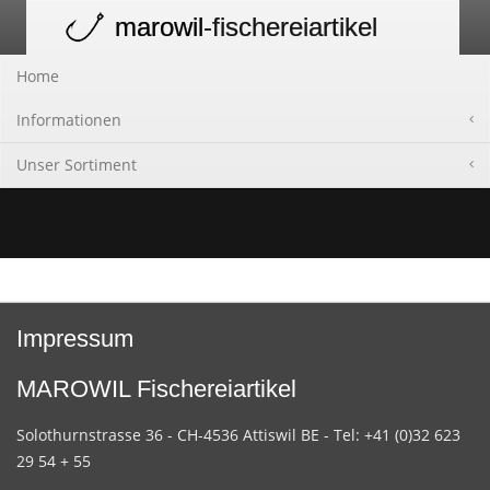
marowil
-fischereiartikel
Toggle
navigation
Home
Informationen
Unser Sortiment
Impressum
MAROWIL Fischereiartikel
Solothurnstrasse 36 - CH-4536 Attiswil BE - Tel: +41 (0)32 623
29 54 + 55