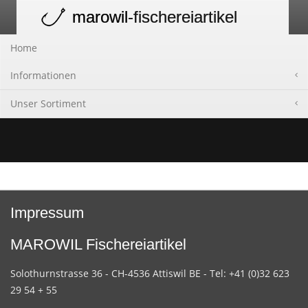
marowil
-fischereiartikel
Toggle
navigation
Home
Informationen
Unser Sortiment
Impressum
MAROWIL Fischereiartikel
Solothurnstrasse 36 - CH-4536 Attiswil BE - Tel: +41 (0)32 623
29 54 + 55