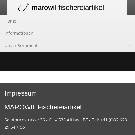
marowil
-fischereiartikel
Toggle
navigation
Home
Informationen
Unser Sortiment
Impressum
MAROWIL Fischereiartikel
Solothurnstrasse 36 - CH-4536 Attiswil BE - Tel: +41 (0)32 623
29 54 + 55