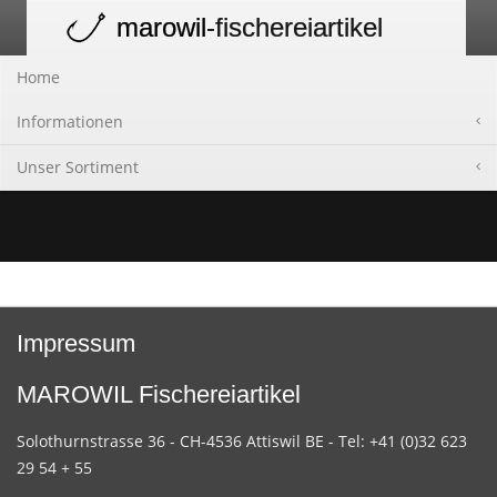
marowil
-fischereiartikel
Toggle
navigation
Home
Informationen
Unser Sortiment
Impressum
MAROWIL Fischereiartikel
Solothurnstrasse 36 - CH-4536 Attiswil BE - Tel: +41 (0)32 623
29 54 + 55