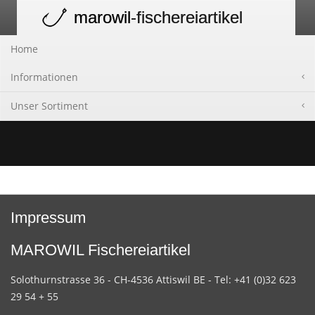
marowil
-fischereiartikel
Toggle
navigation
Home
Informationen
Unser Sortiment
Impressum
MAROWIL Fischereiartikel
Solothurnstrasse 36 - CH-4536 Attiswil BE - Tel: +41 (0)32 623
29 54 + 55