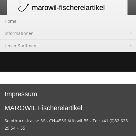
marowil
-fischereiartikel
Toggle
navigation
Home
Informationen
Unser Sortiment
Impressum
MAROWIL Fischereiartikel
Solothurnstrasse 36 - CH-4536 Attiswil BE - Tel: +41 (0)32 623
29 54 + 55