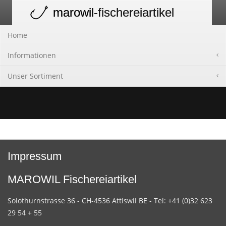
marowil
-fischereiartikel
Toggle
navigation
Home
Informationen
Unser Sortiment
Impressum
MAROWIL Fischereiartikel
Solothurnstrasse 36 - CH-4536 Attiswil BE - Tel: +41 (0)32 623
29 54 + 55