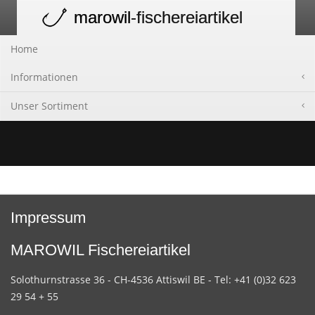
marowil
-fischereiartikel
Toggle
navigation
Home
Informationen
Unser Sortiment
Impressum
MAROWIL Fischereiartikel
Solothurnstrasse 36 - CH-4536 Attiswil BE - Tel: +41 (0)32 623
29 54 + 55