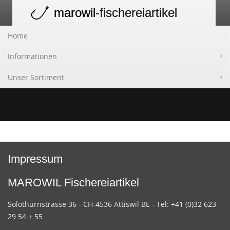
marowil
-fischereiartikel
Toggle
navigation
Home
Informationen
Unser Sortiment
Impressum
MAROWIL Fischereiartikel
Solothurnstrasse 36 - CH-4536 Attiswil BE - Tel: +41 (0)32 623
29 54 + 55