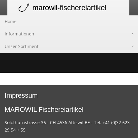
marowil
-fischereiartikel
Toggle
navigation
Home
Informationen
Unser Sortiment
Impressum
MAROWIL Fischereiartikel
Solothurnstrasse 36 - CH-4536 Attiswil BE - Tel: +41 (0)32 623
29 54 + 55