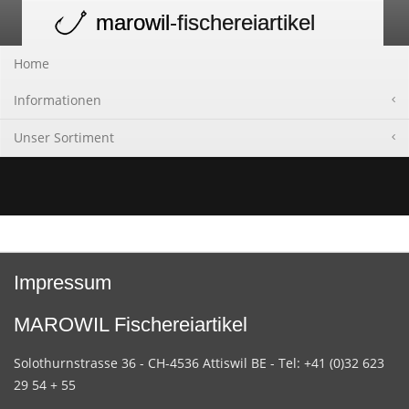
marowil
-fischereiartikel
Toggle
navigation
Home
Informationen
Unser Sortiment
Impressum
MAROWIL Fischereiartikel
Solothurnstrasse 36 - CH-4536 Attiswil BE - Tel: +41 (0)32 623
29 54 + 55