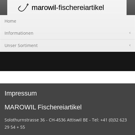
marowil
-fischereiartikel
Toggle
navigation
Home
Informationen
Unser Sortiment
Impressum
MAROWIL Fischereiartikel
Solothurnstrasse 36 - CH-4536 Attiswil BE - Tel: +41 (0)32 623
29 54 + 55