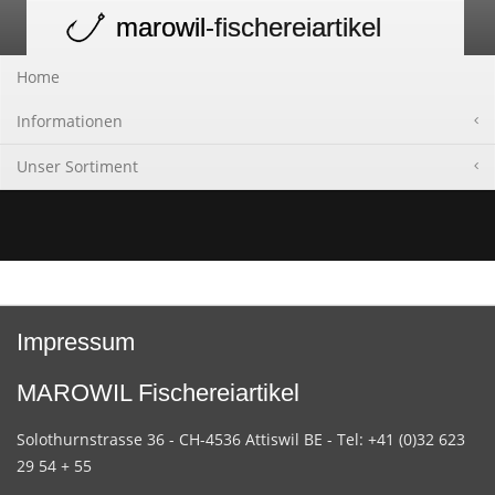
marowil
-fischereiartikel
Toggle
navigation
Home
Informationen
Unser Sortiment
Impressum
MAROWIL Fischereiartikel
Solothurnstrasse 36 - CH-4536 Attiswil BE - Tel: +41 (0)32 623
29 54 + 55